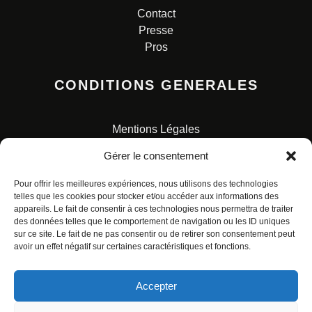
Contact
Presse
Pros
CONDITIONS GENERALES
Mentions Légales
Conditions Générales de Vente
Gérer le consentement
Charte pour la protection des données personnelles
Pour offrir les meilleures expériences, nous utilisons des technologies
telles que les cookies pour stocker et/ou accéder aux informations des
appareils. Le fait de consentir à ces technologies nous permettra de traiter
des données telles que le comportement de navigation ou les ID uniques
sur ce site. Le fait de ne pas consentir ou de retirer son consentement peut
avoir un effet négatif sur certaines caractéristiques et fonctions.
© ALL RIGHTS RESERVED. URBAN COMICS POUR LES
ÉDITIONS FRANÇAISES.
Accepter