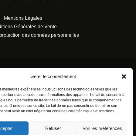
Mentions Légales
itions Générales de Vente
 protection des données personnelles
Gérer le consentement
les meilleures expériences, nous utilisons des technologies telles que les
S FRANÇAISES.
 stocker et/ou accéder aux informations des appareils. Le fait de consentir à
gies nous permettra de traiter des données telles que le comportement de
 les ID uniques sur ce site. Le fait de ne pas consentir ou de retirer son
 peut avoir un effet négatif sur certaines caractéristiques et fonctions.
cepter
Refuser
Voir les préférences