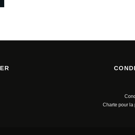
TER
COND
Cond
Charte pour la