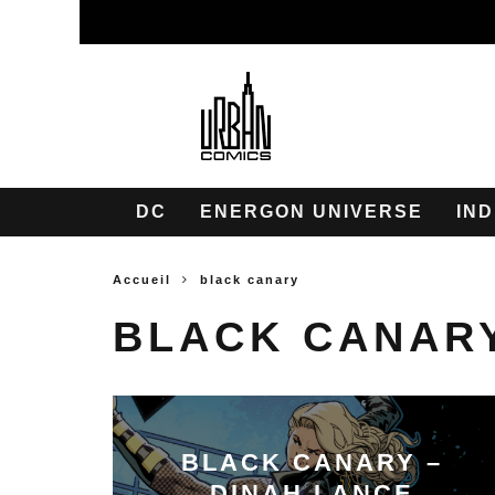
DC
ENERGON UNIVERSE
IND
Accueil
black canary
BLACK CANAR
BLACK CANARY –
DINAH LANCE