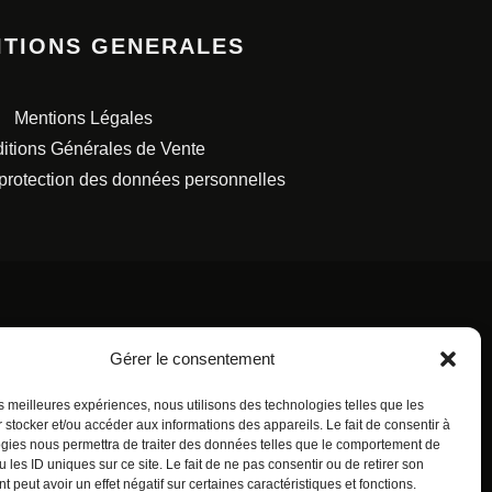
ITIONS GENERALES
Mentions Légales
itions Générales de Vente
 protection des données personnelles
Gérer le consentement
S FRANÇAISES.
les meilleures expériences, nous utilisons des technologies telles que les
 stocker et/ou accéder aux informations des appareils. Le fait de consentir à
gies nous permettra de traiter des données telles que le comportement de
 les ID uniques sur ce site. Le fait de ne pas consentir ou de retirer son
 peut avoir un effet négatif sur certaines caractéristiques et fonctions.