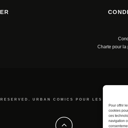
TER
COND
Cond
Charte pour la
 RESERVED. URBAN COMICS POUR LES ÉDITION
Pour offrir 
cookies pour
ces technolo
navigation ou
consentement