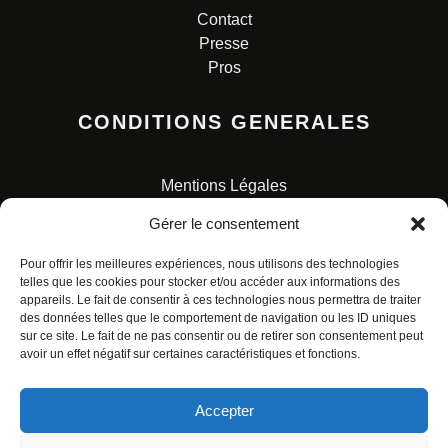
Contact
Presse
Pros
CONDITIONS GENERALES
Mentions Légales
Conditions Générales de Vente
Gérer le consentement
Charte pour la protection des données personnelles
Pour offrir les meilleures expériences, nous utilisons des technologies
telles que les cookies pour stocker et/ou accéder aux informations des
appareils. Le fait de consentir à ces technologies nous permettra de traiter
des données telles que le comportement de navigation ou les ID uniques
sur ce site. Le fait de ne pas consentir ou de retirer son consentement peut
avoir un effet négatif sur certaines caractéristiques et fonctions.
© ALL RIGHTS RESERVED. URBAN COMICS POUR LES
ÉDITIONS FRANÇAISES.
Accepter