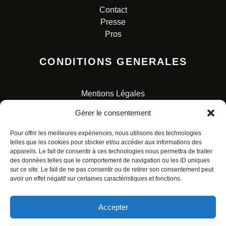
Contact
Presse
Pros
CONDITIONS GENERALES
Mentions Légales
Conditions Générales de Vente
Gérer le consentement
Charte pour la protection des données personnelles
Pour offrir les meilleures expériences, nous utilisons des technologies
telles que les cookies pour stocker et/ou accéder aux informations des
appareils. Le fait de consentir à ces technologies nous permettra de traiter
des données telles que le comportement de navigation ou les ID uniques
sur ce site. Le fait de ne pas consentir ou de retirer son consentement peut
avoir un effet négatif sur certaines caractéristiques et fonctions.
© ALL RIGHTS RESERVED. URBAN COMICS POUR LES
ÉDITIONS FRANÇAISES.
Accepter