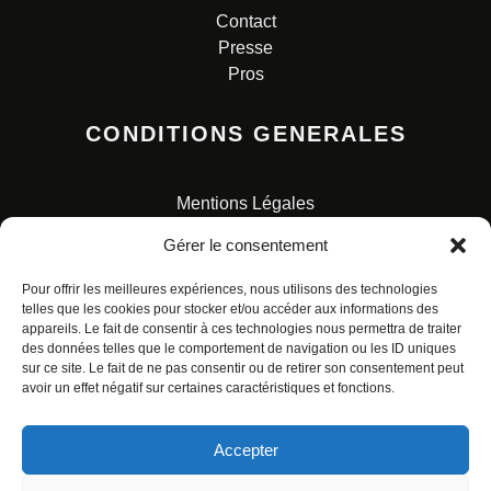
Contact
Presse
Pros
CONDITIONS GENERALES
Mentions Légales
Conditions Générales de Vente
Gérer le consentement
Charte pour la protection des données personnelles
Pour offrir les meilleures expériences, nous utilisons des technologies
telles que les cookies pour stocker et/ou accéder aux informations des
appareils. Le fait de consentir à ces technologies nous permettra de traiter
des données telles que le comportement de navigation ou les ID uniques
sur ce site. Le fait de ne pas consentir ou de retirer son consentement peut
avoir un effet négatif sur certaines caractéristiques et fonctions.
© ALL RIGHTS RESERVED. URBAN COMICS POUR LES
ÉDITIONS FRANÇAISES.
Accepter