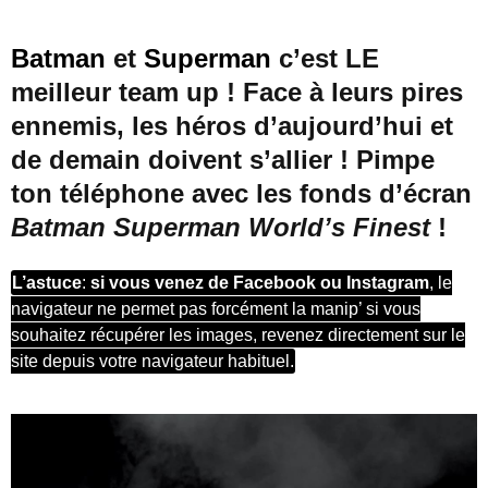
Batman
et
Superman
c’est LE
meilleur team up ! Face à leurs pires
ennemis, les héros d’aujourd’hui et
de demain doivent s’allier ! Pimpe
ton téléphone avec les fonds d’écran
Batman Superman World’s Finest
!
L’astuce
:
si vous venez de Facebook ou Instagram
, le
navigateur ne permet pas forcément la manip’ si vous
souhaitez récupérer les images, revenez directement sur le
site depuis votre navigateur habituel.