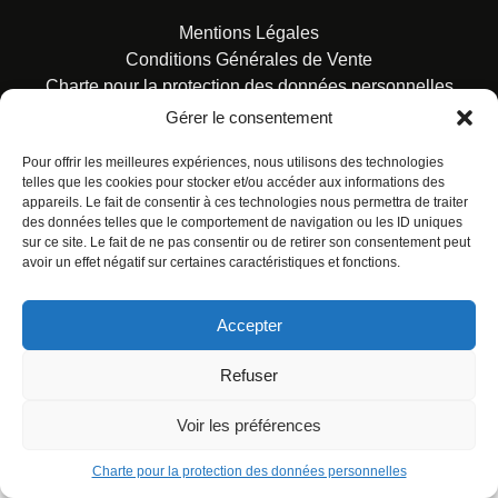
Mentions Légales
Conditions Générales de Vente
Charte pour la protection des données personnelles
Gérer le consentement
Pour offrir les meilleures expériences, nous utilisons des technologies
telles que les cookies pour stocker et/ou accéder aux informations des
appareils. Le fait de consentir à ces technologies nous permettra de traiter
des données telles que le comportement de navigation ou les ID uniques
© ALL RIGHTS RESERVED. URBAN COMICS POUR LES
sur ce site. Le fait de ne pas consentir ou de retirer son consentement peut
ÉDITIONS FRANÇAISES.
avoir un effet négatif sur certaines caractéristiques et fonctions.
Accepter
Refuser
Voir les préférences
Charte pour la protection des données personnelles