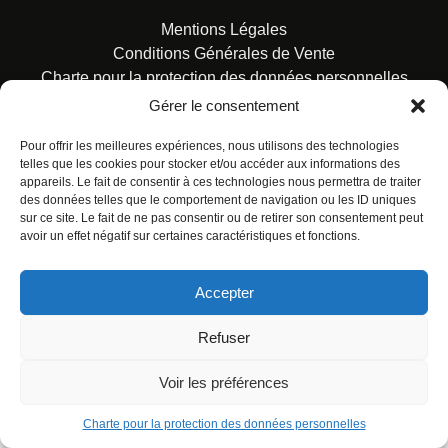
Mentions Légales
Conditions Générales de Vente
Charte pour la protection des données personnelles
Gérer le consentement
Pour offrir les meilleures expériences, nous utilisons des technologies
telles que les cookies pour stocker et/ou accéder aux informations des
appareils. Le fait de consentir à ces technologies nous permettra de traiter
des données telles que le comportement de navigation ou les ID uniques
© ALL RIGHTS RESERVED. URBAN COMICS POUR LES
sur ce site. Le fait de ne pas consentir ou de retirer son consentement peut
ÉDITIONS FRANÇAISES.
avoir un effet négatif sur certaines caractéristiques et fonctions.
Accepter
Refuser
Voir les préférences
Charte pour la protection des données personnelles