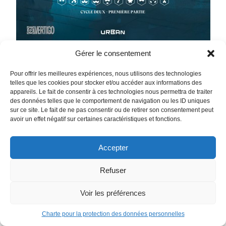
Gérer le consentement
The Nice House by the Sea Tome 1
Pour offrir les meilleures expériences, nous utilisons des technologies
telles que les cookies pour stocker et/ou accéder aux informations des
Aucun des douze convives de cette belle demeure en bord
appareils. Le fait de consentir à ces technologies nous permettra de traiter
de Méditerranée ne connaissait Max. Elle connaissait
des données telles que le comportement de navigation ou les ID uniques
pourtant chacun d’entre eux. Experts dans leur domaine,
sur ce site. Le fait de ne pas consentir ou de retirer son consentement peut
avoir un effet négatif sur certaines caractéristiques et fonctions.
géants de l’industrie et du savoir moderne, chacun d’entre
eux est l’excellence personnifiée. Pour échapper à la fin du
monde et incarner l’avenir de l’Humanité, tous ont accepté
Accepter
en leur âme et conscience de se réunir dans ce petit paradis
créé rien que pour eux, abandonnant vie et proches à leur
Refuser
triste sort. Survivre à la mort programmée de l’humanité ?
Voir les préférences
Vivre éternellement ? Que pourrait-il y avoir de mal à ça ?
Découvrir
Charte pour la protection des données personnelles