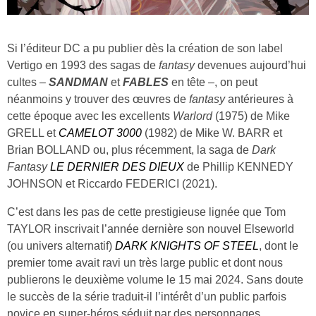
Si l’éditeur DC a pu publier dès la création de son label
Vertigo en 1993 des sagas de
fantasy
devenues aujourd’hui
cultes –
SANDMAN
et
FABLES
en tête –, on peut
néanmoins y trouver des œuvres de
fantasy
antérieures à
cette époque avec les excellents
Warlord
(1975) de Mike
GRELL et
CAMELOT 3000
(1982) de Mike W. BARR et
Brian BOLLAND ou, plus récemment, la saga de
Dark
Fantasy
LE DERNIER DES DIEUX
de Phillip KENNEDY
JOHNSON et Riccardo FEDERICI (2021).
C’est dans les pas de cette prestigieuse lignée que Tom
TAYLOR inscrivait l’année dernière son nouvel Elseworld
(ou univers alternatif)
DARK KNIGHTS OF STEEL
, dont le
premier tome avait ravi un très large public et dont nous
publierons le deuxième volume le 15 mai 2024. Sans doute
le succès de la série traduit-il l’intérêt d’un public parfois
novice en super-héros séduit par des personnages