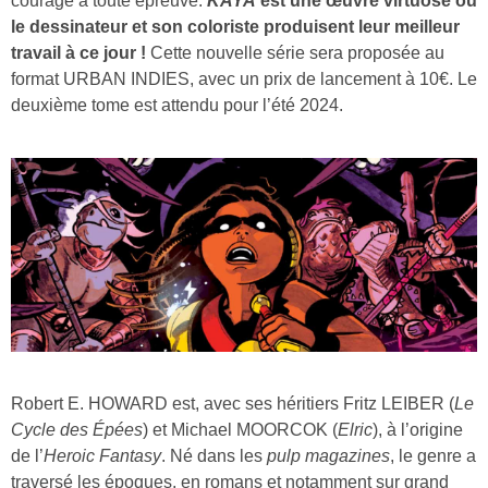
courage à toute épreuve.
KAYA
est une œuvre virtuose où
le dessinateur et son coloriste produisent leur meilleur
travail à ce jour !
Cette nouvelle série sera proposée au
format URBAN INDIES, avec un prix de lancement à 10€. Le
deuxième tome est attendu pour l’été 2024.
Robert E. HOWARD est, avec ses héritiers Fritz LEIBER (
Le
Cycle des Épées
) et Michael MOORCOK (
Elric
), à l’origine
de l’
Heroic Fantasy
. Né dans les
pulp magazines
, le genre a
traversé les époques, en romans et notamment sur grand