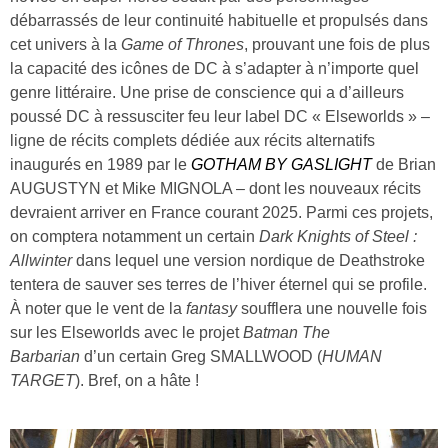
débarrassés de leur continuité habituelle et propulsés dans
cet univers à la
Game of Thrones
, prouvant une fois de plus
la capacité des icônes de DC à s’adapter à n’importe quel
genre littéraire. Une prise de conscience qui a d’ailleurs
poussé DC à ressusciter feu leur label DC « Elseworlds » –
ligne de récits complets dédiée aux récits alternatifs
inaugurés en 1989 par le
GOTHAM BY GASLIGHT
de Brian
AUGUSTYN et Mike MIGNOLA – dont les nouveaux récits
devraient arriver en France courant 2025. Parmi ces projets,
on comptera notamment un certain
Dark Knights of Steel :
Allwinter
dans lequel une version nordique de Deathstroke
tentera de sauver ses terres de l’hiver éternel qui se profile.
À noter que le vent de la
fantasy
soufflera une nouvelle fois
sur les Elseworlds avec le projet
Batman The
Barbarian
d’un certain Greg SMALLWOOD (
HUMAN
TARGET
). Bref, on a hâte !