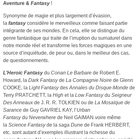
Aventure &
Fantasy
!
Synonyme de magie et plus largement d’évasion,
la
fantasy
considère le merveilleux comme faisant partie
intégrante de ses mondes. En cela, elle se distingue du
genre fantastique qui traite de l’irruption du surnaturel dans
notre monde réel et transforme les forces magiques en une
source d’inquiétude, de peur ou, dans le meilleur des cas,
de questionnements.
L’Heroic Fantasy
du
Conan Le Barbare
de Robert E.
Howard, la
Dark Fantasy
de
La
Compagnie Noire
de Glenn
COOKE, la
Light Fantasy
des
Annales du
Disque-Monde
de
Terry PRATCHETT, la
High
et la
Low Fantasy
du
Seigneur
Des Anneaux
de J. R. R. TOLKIEN ou de
La Mosaïque de
Sarance
de Guy GAVRIEL KAY, l’
Urban
Fantasy
du
Neverwhere
de Neil GAIMAN voire même
la
Science Fantasy
de la saga
Dune
de Frank HERBERT,
etc. sont autant d’exemples illustrant la richesse du