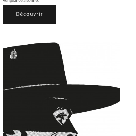
vengeance a sonné.
Découvrir