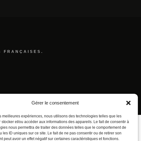
S FRANÇAISES.
Gérer le consentement
les meilleures expériences, nous utilisons des technologies telles que les
 stocker et/ou accéder aux informations des appareils. Le fait de consentir à
gies nous permettra de traiter des données telles que le comportement de
 les ID uniques sur ce site. Le fait de ne pas consentir ou de retirer son
 peut avoir un effet négatif sur certaines caractéristiques et fonctions.