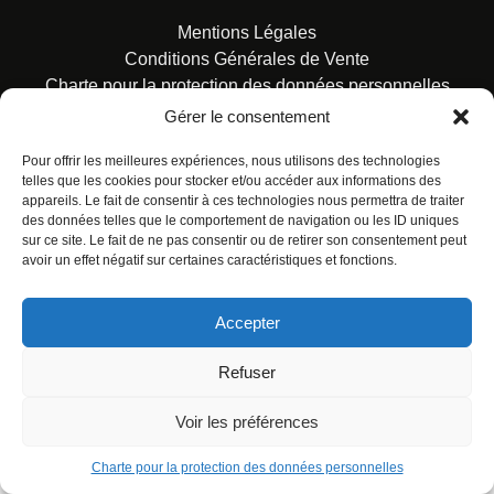
Mentions Légales
Conditions Générales de Vente
Charte pour la protection des données personnelles
Gérer le consentement
Pour offrir les meilleures expériences, nous utilisons des technologies
telles que les cookies pour stocker et/ou accéder aux informations des
appareils. Le fait de consentir à ces technologies nous permettra de traiter
des données telles que le comportement de navigation ou les ID uniques
© ALL RIGHTS RESERVED. URBAN COMICS POUR LES
sur ce site. Le fait de ne pas consentir ou de retirer son consentement peut
ÉDITIONS FRANÇAISES.
avoir un effet négatif sur certaines caractéristiques et fonctions.
Accepter
Refuser
Voir les préférences
Charte pour la protection des données personnelles