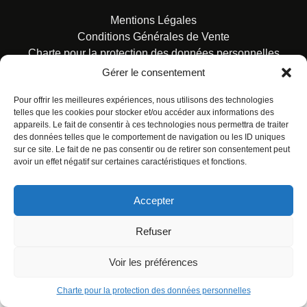
Mentions Légales
Conditions Générales de Vente
Charte pour la protection des données personnelles
Gérer le consentement
Pour offrir les meilleures expériences, nous utilisons des technologies
telles que les cookies pour stocker et/ou accéder aux informations des
appareils. Le fait de consentir à ces technologies nous permettra de traiter
des données telles que le comportement de navigation ou les ID uniques
© ALL RIGHTS RESERVED. URBAN COMICS POUR LES
sur ce site. Le fait de ne pas consentir ou de retirer son consentement peut
ÉDITIONS FRANÇAISES.
avoir un effet négatif sur certaines caractéristiques et fonctions.
Accepter
Refuser
Voir les préférences
Charte pour la protection des données personnelles