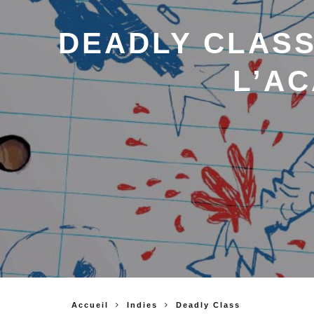
DEADLY CLASS
L’A
Accueil
Indies
Deadly Class