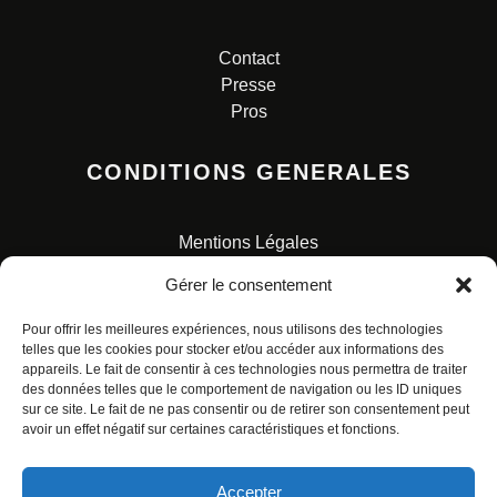
Contact
Presse
Pros
CONDITIONS GENERALES
Mentions Légales
Conditions Générales de Vente
Gérer le consentement
Charte pour la protection des données personnelles
Pour offrir les meilleures expériences, nous utilisons des technologies
telles que les cookies pour stocker et/ou accéder aux informations des
appareils. Le fait de consentir à ces technologies nous permettra de traiter
des données telles que le comportement de navigation ou les ID uniques
sur ce site. Le fait de ne pas consentir ou de retirer son consentement peut
avoir un effet négatif sur certaines caractéristiques et fonctions.
© ALL RIGHTS RESERVED. URBAN COMICS POUR LES
ÉDITIONS FRANÇAISES.
Accepter