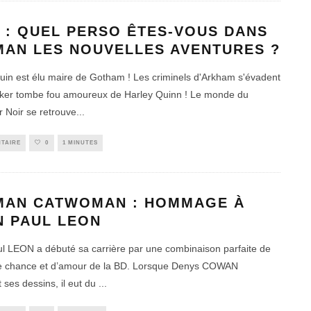
 : QUEL PERSO ÊTES-VOUS DANS
MAN LES NOUVELLES AVENTURES ?
uin est élu maire de Gotham ! Les criminels d'Arkham s'évadent
Joker tombe fou amoureux de Harley Quinn ! Le monde du
r Noir se retrouve
...
TAIRE
0
1 MINUTES
MAN CATWOMAN : HOMMAGE À
N PAUL LEON
l LEON a débuté sa carrière par une combinaison parfaite de
de chance et d’amour de la BD. Lorsque Denys COWAN
 ses dessins, il eut du
...