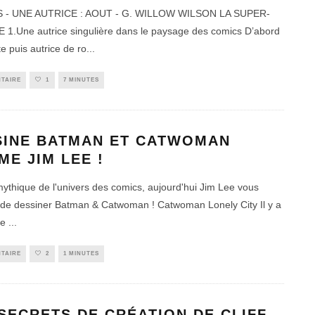
 - UNE AUTRICE : AOUT - G. WILLOW WILSON LA SUPER-
1.Une autrice singulière dans le paysage des comics D’abord
te puis autrice de ro
...
TAIRE
1
7 MINUTES
SINE BATMAN ET CATWOMAN
E JIM LEE !
ythique de l'univers des comics, aujourd'hui Jim Lee vous
de dessiner Batman & Catwoman ! Catwoman Lonely City Il y a
le
...
TAIRE
2
1 MINUTES
SECRETS DE CRÉATION DE CLIFF