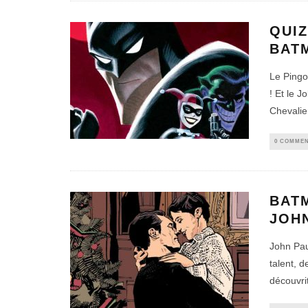
QUIZ
BAT
Le Pingo
! Et le 
Chevalie
0 COMMEN
BAT
JOH
John Pau
talent, 
découvrit