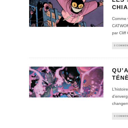
CHI
Comme vo
CATWOMAN
par Clif
0 COMMEN
QU’
TÉN
L’histoi
d’enverg
changeme
0 COMMEN