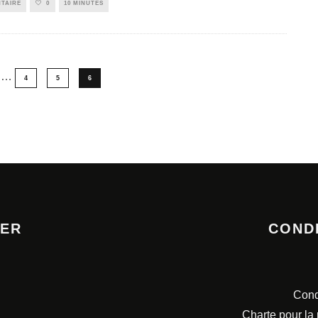
TAIRE
0
10 MINUTES
…
4
5
6
TER
COND
Cond
Charte pour la