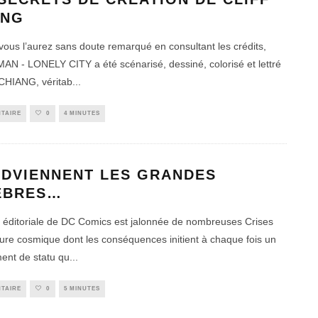
ANG
us l’aurez sans doute remarqué en consultant les crédits,
 - LONELY CITY a été scénarisé, dessiné, colorisé et lettré
f CHIANG, véritab
...
TAIRE
0
4 MINUTES
ADVIENNENT LES GRANDES
ÈBRES…
re éditoriale de DC Comics est jalonnée de nombreuses Crises
ure cosmique dont les conséquences initient à chaque fois un
nt de statu qu
...
TAIRE
0
5 MINUTES