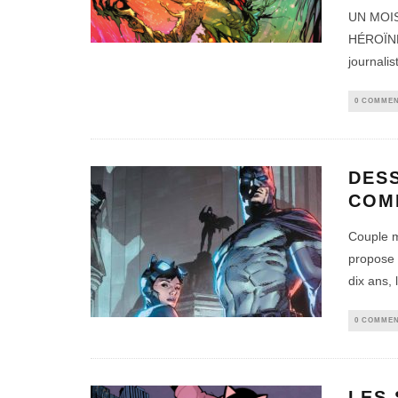
UN MOIS
HÉROÏNE 
journalis
0 COMMEN
DES
COMM
Couple m
propose 
dix ans, 
0 COMMEN
LES 