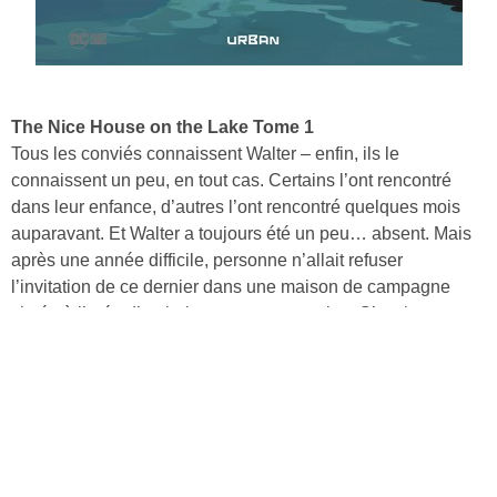
The Nice House on the Lake Tome 1
Tous les conviés connaissent Walter – enfin, ils le
connaissent un peu, en tout cas. Certains l’ont rencontré
dans leur enfance, d’autres l’ont rencontré quelques mois
auparavant. Et Walter a toujours été un peu… absent. Mais
après une année difficile, personne n’allait refuser
l’invitation de ce dernier dans une maison de campagne
située à l’orée d’un bois et avec vue sur lac. C’est beau,
c’est opulent, c’est privé – de quoi supporter les petites
combines et les surnoms bizarres donnés par Walter. Mais
ces vacances de luxe revêtent très vite des airs de prison
dorée.
Découvrir