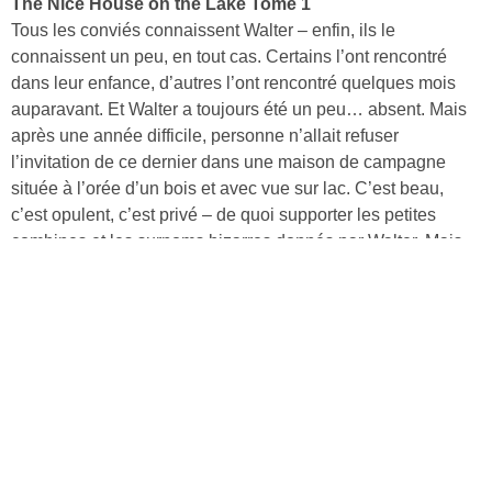
The Nice House on the Lake Tome 1
Tous les conviés connaissent Walter – enfin, ils le
connaissent un peu, en tout cas. Certains l’ont rencontré
dans leur enfance, d’autres l’ont rencontré quelques mois
auparavant. Et Walter a toujours été un peu… absent. Mais
après une année difficile, personne n’allait refuser
l’invitation de ce dernier dans une maison de campagne
située à l’orée d’un bois et avec vue sur lac. C’est beau,
c’est opulent, c’est privé – de quoi supporter les petites
combines et les surnoms bizarres donnés par Walter. Mais
ces vacances de luxe revêtent très vite des airs de prison
dorée.
Découvrir