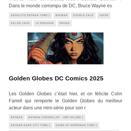
Dans le monde corrompu de DC, Bruce Wayne es
ABSOLUTE BATMAN TOME 1
BATMAN
DOUBLE-FACE
JOKER
KILLER CROC
LE PINGOUIN
SPHINX
Golden Globes DC Comics 2025
Les Golden Globes c’était hier, et on félicite Colin
Farrell qui remporte le Golden Globes du meilleur
acteur dans une mini-série pour son r
BATMAN
BATMAN CHRONICLES - 1988 VOLUME 1
BATMAN DARK CITY TOME 1
DAWN OF SUPERMAN TOME 1