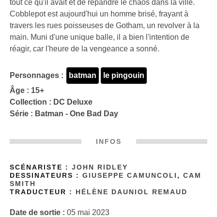
tout ce qu'il avait et de répandre le chaos dans la ville.
Cobblepot est aujourd'hui un homme brisé, frayant à
travers les rues poisseuses de Gotham, un revolver à la
main. Muni d'une unique balle, il a bien l'intention de
réagir, car l'heure de la vengeance a sonné.
Personnages :
batman
le pingouin
Âge : 15+
Collection :
DC Deluxe
Série :
Batman - One Bad Day
INFOS
SCÉNARISTE :
JOHN RIDLEY
DESSINATEURS :
GIUSEPPE CAMUNCOLI
,
CAM
SMITH
TRADUCTEUR :
HÉLÈNE DAUNIOL REMAUD
Date de sortie :
05 mai 2023