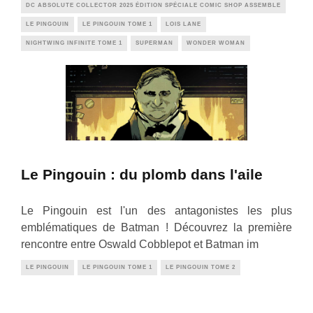
DC ABSOLUTE COLLECTOR 2025 ÉDITION SPÉCIALE COMIC SHOP ASSEMBLE
LE PINGOUIN
LE PINGOUIN TOME 1
LOIS LANE
NIGHTWING INFINITE TOME 1
SUPERMAN
WONDER WOMAN
Le Pingouin : du plomb dans l'aile
Le Pingouin est l'un des antagonistes les plus
emblématiques de Batman ! Découvrez la première
rencontre entre Oswald Cobblepot et Batman im
LE PINGOUIN
LE PINGOUIN TOME 1
LE PINGOUIN TOME 2