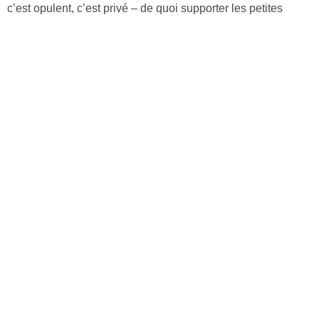
c’est opulent, c’est privé – de quoi supporter les petites
combines et les surnoms bizarres donnés par Walter. Mais
ces vacances de luxe revêtent très vite des airs de prison
dorée.
Découvrir