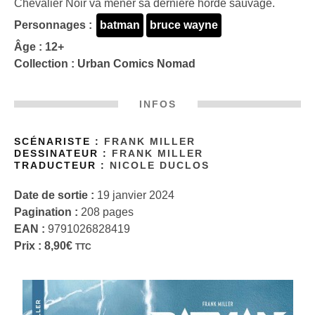
Chevalier Noir va mener sa dernière horde sauvage.
Personnages :
batman
bruce wayne
Âge : 12+
Collection :
Urban Comics Nomad
INFOS
SCÉNARISTE :
FRANK MILLER
DESSINATEUR :
FRANK MILLER
TRADUCTEUR :
NICOLE DUCLOS
Date de sortie :
19 janvier 2024
Pagination :
208 pages
EAN :
9791026828419
Prix :
8,90
€
TTC