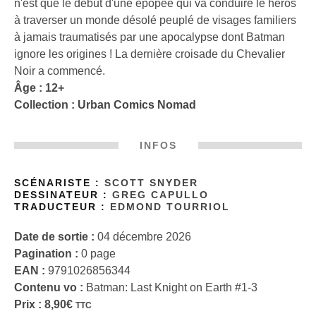
n'est que le début d'une épopée qui va conduire le héros
à traverser un monde désolé peuplé de visages familiers
à jamais traumatisés par une apocalypse dont Batman
ignore les origines ! La dernière croisade du Chevalier
Noir a commencé.
Âge : 12+
Collection :
Urban Comics Nomad
INFOS
SCÉNARISTE :
SCOTT SNYDER
DESSINATEUR :
GREG CAPULLO
TRADUCTEUR :
EDMOND TOURRIOL
Date de sortie :
04 décembre 2026
Pagination :
0 page
EAN :
9791026856344
Contenu vo :
Batman: Last Knight on Earth #1-3
Prix :
8,90
€
TTC