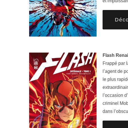
et impuissan
Déco
Flash Renai
Frappé par l
l’agent de p
le plus rapi
extraordinair
l’occasion d
criminel Mob 
dans l’obsc