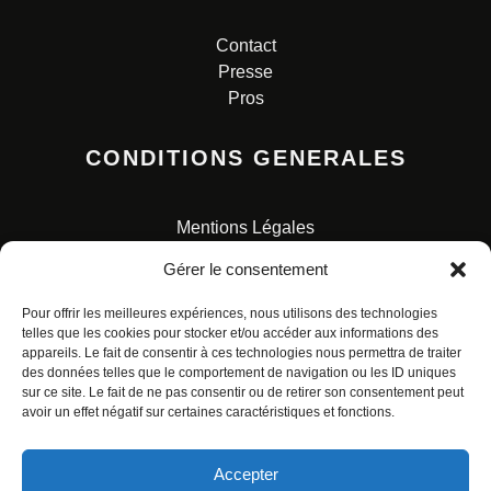
Contact
Presse
Pros
CONDITIONS GENERALES
Mentions Légales
Conditions Générales de Vente
Gérer le consentement
Charte pour la protection des données personnelles
Pour offrir les meilleures expériences, nous utilisons des technologies
telles que les cookies pour stocker et/ou accéder aux informations des
appareils. Le fait de consentir à ces technologies nous permettra de traiter
des données telles que le comportement de navigation ou les ID uniques
sur ce site. Le fait de ne pas consentir ou de retirer son consentement peut
avoir un effet négatif sur certaines caractéristiques et fonctions.
© ALL RIGHTS RESERVED. URBAN COMICS POUR LES
ÉDITIONS FRANÇAISES.
Accepter