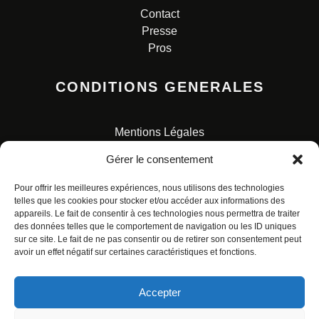
Contact
Presse
Pros
CONDITIONS GENERALES
Mentions Légales
Conditions Générales de Vente
Gérer le consentement
Charte pour la protection des données personnelles
Pour offrir les meilleures expériences, nous utilisons des technologies
telles que les cookies pour stocker et/ou accéder aux informations des
appareils. Le fait de consentir à ces technologies nous permettra de traiter
des données telles que le comportement de navigation ou les ID uniques
sur ce site. Le fait de ne pas consentir ou de retirer son consentement peut
avoir un effet négatif sur certaines caractéristiques et fonctions.
© ALL RIGHTS RESERVED. URBAN COMICS POUR LES
ÉDITIONS FRANÇAISES.
Accepter