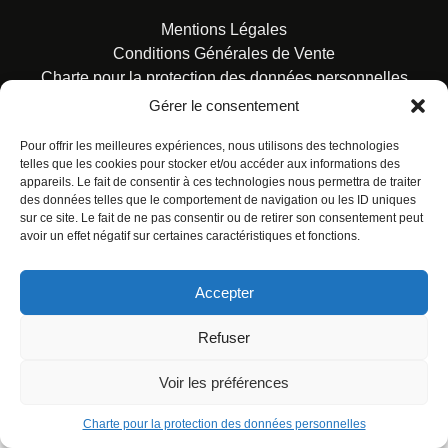
Mentions Légales
Conditions Générales de Vente
Charte pour la protection des données personnelles
Gérer le consentement
Pour offrir les meilleures expériences, nous utilisons des technologies
telles que les cookies pour stocker et/ou accéder aux informations des
appareils. Le fait de consentir à ces technologies nous permettra de traiter
des données telles que le comportement de navigation ou les ID uniques
© ALL RIGHTS RESERVED. URBAN COMICS POUR LES
sur ce site. Le fait de ne pas consentir ou de retirer son consentement peut
ÉDITIONS FRANÇAISES.
avoir un effet négatif sur certaines caractéristiques et fonctions.
Accepter
Refuser
Voir les préférences
Charte pour la protection des données personnelles