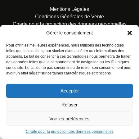
Mentions Légales
Conditions Générales de Vente
Charte pour la protection des données personnelles
Gérer le consentement
Pour offrir les meilleures expériences, nous utilisons des technologies
telles que les cookies pour stocker et/ou accéder aux informations des
appareils. Le fait de consentir à ces technologies nous permettra de traiter
des données telles que le comportement de navigation ou les ID uniques
© ALL RIGHTS RESERVED. URBAN COMICS POUR LES
sur ce site. Le fait de ne pas consentir ou de retirer son consentement peut
ÉDITIONS FRANÇAISES.
avoir un effet négatif sur certaines caractéristiques et fonctions.
Accepter
Refuser
Voir les préférences
Charte pour la protection des données personnelles