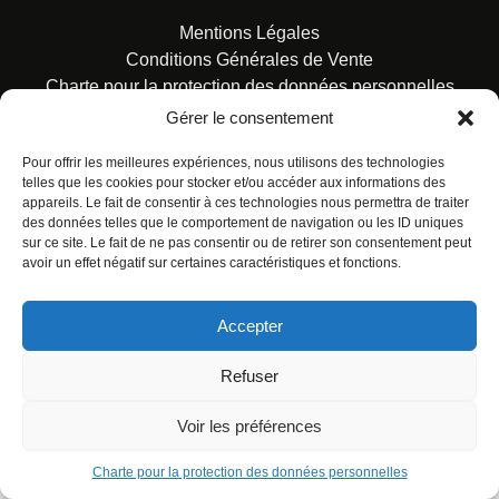
Mentions Légales
Conditions Générales de Vente
Charte pour la protection des données personnelles
Gérer le consentement
Pour offrir les meilleures expériences, nous utilisons des technologies
telles que les cookies pour stocker et/ou accéder aux informations des
appareils. Le fait de consentir à ces technologies nous permettra de traiter
des données telles que le comportement de navigation ou les ID uniques
© ALL RIGHTS RESERVED. URBAN COMICS POUR LES
sur ce site. Le fait de ne pas consentir ou de retirer son consentement peut
ÉDITIONS FRANÇAISES.
avoir un effet négatif sur certaines caractéristiques et fonctions.
Accepter
Refuser
Voir les préférences
Charte pour la protection des données personnelles