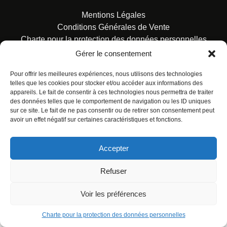
Mentions Légales
Conditions Générales de Vente
Charte pour la protection des données personnelles
Gérer le consentement
Pour offrir les meilleures expériences, nous utilisons des technologies
telles que les cookies pour stocker et/ou accéder aux informations des
appareils. Le fait de consentir à ces technologies nous permettra de traiter
des données telles que le comportement de navigation ou les ID uniques
© ALL RIGHTS RESERVED. URBAN COMICS POUR LES
sur ce site. Le fait de ne pas consentir ou de retirer son consentement peut
ÉDITIONS FRANÇAISES.
avoir un effet négatif sur certaines caractéristiques et fonctions.
Accepter
Refuser
Voir les préférences
Charte pour la protection des données personnelles