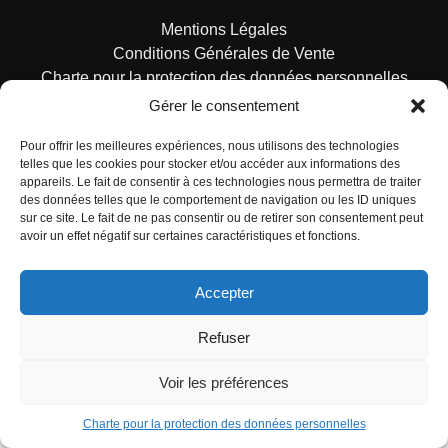
Mentions Légales
Conditions Générales de Vente
Charte pour la protection des données personnelles
Gérer le consentement
Pour offrir les meilleures expériences, nous utilisons des technologies
telles que les cookies pour stocker et/ou accéder aux informations des
appareils. Le fait de consentir à ces technologies nous permettra de traiter
des données telles que le comportement de navigation ou les ID uniques
© ALL RIGHTS RESERVED. URBAN COMICS POUR LES
sur ce site. Le fait de ne pas consentir ou de retirer son consentement peut
ÉDITIONS FRANÇAISES.
avoir un effet négatif sur certaines caractéristiques et fonctions.
Accepter
Refuser
Voir les préférences
Charte pour la protection des données personnelles