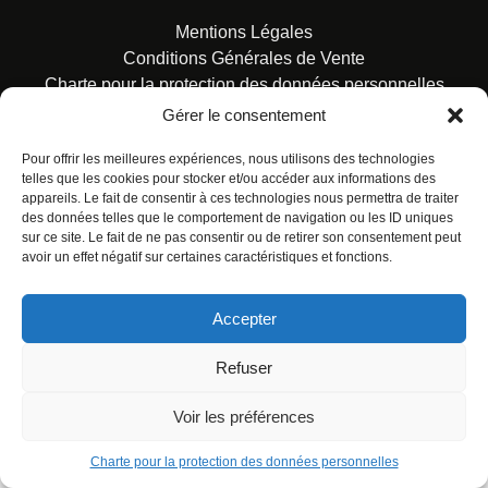
Mentions Légales
Conditions Générales de Vente
Charte pour la protection des données personnelles
Gérer le consentement
Pour offrir les meilleures expériences, nous utilisons des technologies
telles que les cookies pour stocker et/ou accéder aux informations des
appareils. Le fait de consentir à ces technologies nous permettra de traiter
des données telles que le comportement de navigation ou les ID uniques
© ALL RIGHTS RESERVED. URBAN COMICS POUR LES
sur ce site. Le fait de ne pas consentir ou de retirer son consentement peut
ÉDITIONS FRANÇAISES.
avoir un effet négatif sur certaines caractéristiques et fonctions.
Accepter
Refuser
Voir les préférences
Charte pour la protection des données personnelles