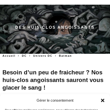
DES HUIS-CLOS ANGOISSANTS
Accueil
DC
Univers DC
Batman
Besoin d’un peu de fraicheur ? Nos
huis-clos angoissants sauront vous
glacer le sang !
Gérer le consentement
Un polar noir où le temps est compté