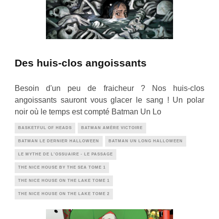
Des huis-clos angoissants
Besoin d'un peu de fraicheur ? Nos huis-clos
angoissants sauront vous glacer le sang ! Un polar
noir où le temps est compté Batman Un Lo
BASKETFUL OF HEADS
BATMAN AMÈRE VICTOIRE
BATMAN LE DERNIER HALLOWEEN
BATMAN UN LONG HALLOWEEN
LE MYTHE DE L'OSSUAIRE - LE PASSAGE
THE NICE HOUSE BY THE SEA TOME 1
THE NICE HOUSE ON THE LAKE TOME 1
THE NICE HOUSE ON THE LAKE TOME 2