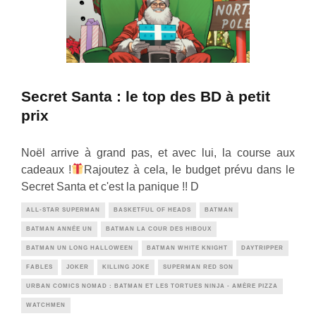
Secret Santa : le top des BD à petit
prix
Noël arrive à grand pas, et avec lui, la course aux
cadeaux !
Rajoutez à cela, le budget prévu dans le
Secret Santa et c'est la panique !! D
ALL-STAR SUPERMAN
BASKETFUL OF HEADS
BATMAN
BATMAN ANNÉE UN
BATMAN LA COUR DES HIBOUX
BATMAN UN LONG HALLOWEEN
BATMAN WHITE KNIGHT
DAYTRIPPER
FABLES
JOKER
KILLING JOKE
SUPERMAN RED SON
URBAN COMICS NOMAD : BATMAN ET LES TORTUES NINJA - AMÈRE PIZZA
WATCHMEN