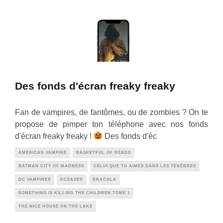
Des fonds d'écran freaky freaky
Fan de vampires, de fantômes, ou de zombies ? On te
propose de pimper ton téléphone avec nos fonds
d'écran freaky freaky !
Des fonds d'éc
AMERICAN VAMPIRE
BASKETFUL OF HEADS
BATMAN CITY OF MADNESS
CELUI QUE TU AIMES DANS LES TÉNÈBRES
DC VAMPIRES
DCEASED
DRACULA
SOMETHING IS KILLING THE CHILDREN TOME 1
THE NICE HOUSE ON THE LAKE