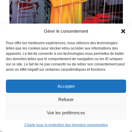
Gérer le consentement
Pour offrir les meilleures expériences, nous utilisons des technologies
telles que les cookies pour stocker et/ou accéder aux informations des
appareils. Le fait de consentir à ces technologies nous permettra de traiter
des données telles que le comportement de navigation ou les ID uniques
sur ce site. Le fait de ne pas consentir ou de retirer son consentement peut
Basketful of Heads
avoir un effet négatif sur certaines caractéristiques et fonctions.
June Branch mène une vie des plus tranquilles… jusqu’au
jour où quatre criminels parviennent à s’évader de prison et
Accepter
enlever son petit ami, Liam. Pour leur échapper, June n’a
d’autre choix que de se munir d’une arme étrange… une
Refuser
hache viking du VIIIe siècle ! Mais celle-ci est dotée de
propriétés bien singulières : à même de décapiter un
Voir les préférences
homme, elle laisse cependant les têtes fendues…
conscientes ! Pour sauver Liam, June n’a plus qu’une seule
Charte pour la protection des données personnelles
solution : garder la tête (ou plutôt tout un panier de têtes)