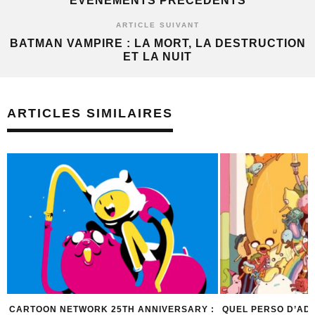
ÉVÉNEMENTS PRÉCÉDENTS
ARTICLE SUIVANT
BATMAN VAMPIRE : LA MORT, LA DESTRUCTION
ET LA NUIT
ARTICLES SIMILAIRES
VERSARY :
QUEL PERSO D’ADVENTURE TIME ES-TU ?
WALLPAP