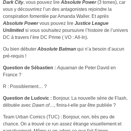
Dark City
, vous pouvez lire
Absolute Power
(3 tomes), car
vous y découvrirez l’un des antagonistes rejoindre la
conspiration fomentée par Amanda Waller. Et après
Absolute Power
vous pouvez lire
Justice League
Unlimited
si vous souhaitez poursuivre l’histoire de l’univers
DC à travers l’ère DC Prime ( VO : All-In).
Ou bien débuter
Absolute Batman
qui n’a besoin d’aucun
pré-requis !
Question de Sébastien :
Aquaman
de Peter David en
France ?
R : Possiblement… ?
Question de Ludovic :
Bonjour. La nouvelle série de Flash,
débutée avec
Dawn of
…, finira-t-elle par être publiée ?
Team Urban Comics (TUC) : Bonjour, non, très peu de
chance. On a trouvé ce run assez étrange visuellement et
narrativement. Même si on adore ce que fait Simon