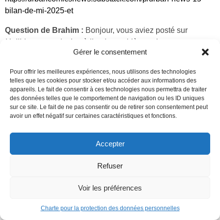
bilan-de-mi-2025-et
Question de Brahim :
Bonjour, vous aviez posté sur
Hellblazer
pour inciter à lire. Le problème, c’est que vous ne
Gérer le consentement
rééditez aucun volume d’aucun run alors que à date bcp de
titres ne sont plus dispo. Qu’allez-vous faire à ce sujet?
Pour offrir les meilleures expériences, nous utilisons des technologies
Deadly Class
aussi. On a eu des bribes d’infos et puis plus
telles que les cookies pour stocker et/ou accéder aux informations des
rien on ne sait pas où cela en est. Merci pour vos retours.
appareils. Le fait de consentir à ces technologies nous permettra de traiter
des données telles que le comportement de navigation ou les ID uniques
sur ce site. Le fait de ne pas consentir ou de retirer son consentement peut
TUC : Bonjour ! Alors, on vient de vérifier et si certains titres
avoir un effet négatif sur certaines caractéristiques et fonctions.
ne sont effectivement plus en stock, il en reste plusieurs
centaines en librairies. Voici un lien qui vous sera utile :
Accepter
https://www.librairiesindependantes.com/
Pour
Deadly Class
, ça arrive, ou plutôt ça revient, en
Refuser
2026 !
Voir les préférences
Question de Matthieu :
Bonjour. Il fut un temps où la
publication des
Invisibles
, le magnum opus de Grant
Charte pour la protection des données personnelles
Morrison, avait été évoquée. La question est-elle toujours