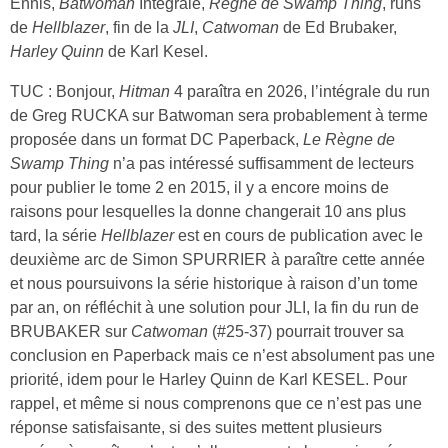
Ennis,
Batwoman
Intégrale,
Règne de Swamp Thing
, runs
de
Hellblazer
, fin de la
JLI
,
Catwoman
de Ed Brubaker,
Harley Quinn
de Karl Kesel.
TUC : Bonjour,
Hitman
4 paraîtra en 2026, l’intégrale du run
de Greg RUCKA sur Batwoman sera probablement à terme
proposée dans un format DC Paperback,
Le Règne de
Swamp Thing
n’a pas intéressé suffisamment de lecteurs
pour publier le tome 2 en 2015, il y a encore moins de
raisons pour lesquelles la donne changerait 10 ans plus
tard, la série
Hellblazer
est en cours de publication avec le
deuxième arc de Simon SPURRIER à paraître cette année
et nous poursuivons la série historique à raison d’un tome
par an, on réfléchit à une solution pour JLI, la fin du run de
BRUBAKER sur
Catwoman
(#25-37) pourrait trouver sa
conclusion en Paperback mais ce n’est absolument pas une
priorité, idem pour le Harley Quinn de Karl KESEL. Pour
rappel, et même si nous comprenons que ce n’est pas une
réponse satisfaisante, si des suites mettent plusieurs