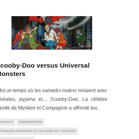
cooby-Doo versus Universal
onsters
l fut un temps où les samedis matins rimaient avec
éréales, pyjama et… Scooby-Doo. La célèbre
ande de Mystère et Compagnie a affronté tou
DRACULA
FRANKENSTEIN
'ÉTRANGE CRÉATURE DU LAC NOIR VIT TOUJOURS