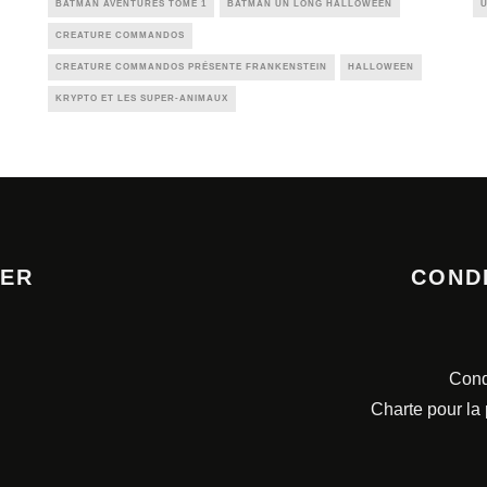
BATMAN AVENTURES TOME 1
BATMAN UN LONG HALLOWEEN
CREATURE COMMANDOS
CREATURE COMMANDOS PRÉSENTE FRANKENSTEIN
HALLOWEEN
KRYPTO ET LES SUPER-ANIMAUX
TER
COND
Cond
Charte pour la