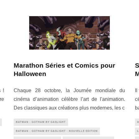
Marathon Séries et Comics pour
S
Halloween
M
Chaque 28 octobre, la Journée mondiale du
I
 !
cinéma d’animation célèbre l’art de l'animation.
c
re
Des classiques aux créations plus modernes, les c
b
BATMAN : GOTHAM BY GASLIGHT
BATMAN : GOTHAM BY GASLIGHT - NOUVELLE EDITION
L