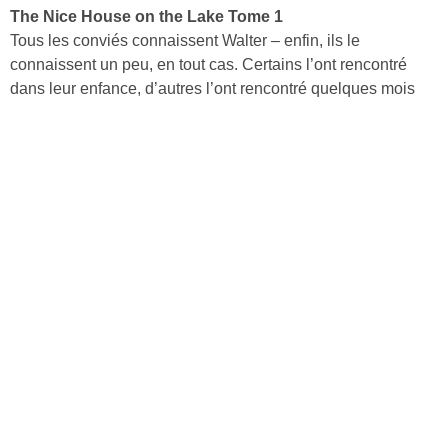
The Nice House on the Lake Tome 1
Tous les conviés connaissent Walter – enfin, ils le
connaissent un peu, en tout cas. Certains l’ont rencontré
dans leur enfance, d’autres l’ont rencontré quelques mois
auparavant. Et Walter a toujours été un peu… absent. Mais
après une année difficile, personne n’allait refuser
l’invitation de ce dernier dans une maison de campagne
située à l’orée d’un bois et avec vue sur lac. C’est beau,
c’est opulent, c’est privé – de quoi supporter les petites
combines et les surnoms bizarres donnés par Walter. Mais
ces vacances de luxe revêtent très vite des airs de prison
dorée.
Découvrir