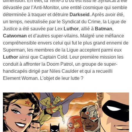
dimension. En efet, la Terre-3 d’où est issu le Syndicat a été
dévastée par l’Anti-Monitor, une entité cosmique qui semble
déterminée à traquer et détruire
Darkseid
. Après avoir été,
un temps, neutralisée par le Syndicat du Crime, la Ligue de
Justice a été sauvée par Lex
Luthor
, allié à
Batman
,
Catwoman
et d’autres super-vilains. Malgré une méfiance
compréhensible envers celui qui fut le plus grand ennemi de
Superman, les membres de la Ligue acceptent parmi eux
Luthor
ainsi que Captain Cold. Leur première mission les
conduit à affronter la Doom Patrol, un groupe de super-
handicapés dirigé par Niles Caulder et qui a recueilli
Element Woman. L’objet de leur lutte ?