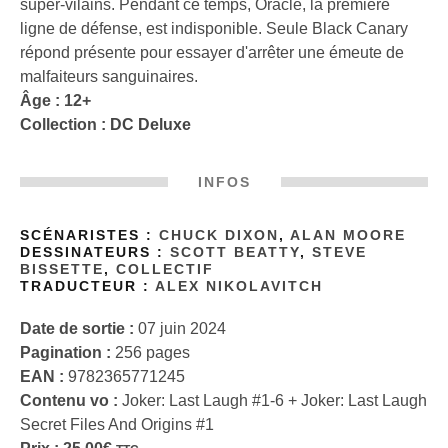
super-vilains. Pendant ce temps, Oracle, la première
ligne de défense, est indisponible. Seule Black Canary
répond présente pour essayer d'arrêter une émeute de
malfaiteurs sanguinaires.
Âge : 12+
Collection :
DC Deluxe
INFOS
SCÉNARISTES :
CHUCK DIXON
,
ALAN MOORE
DESSINATEURS :
SCOTT BEATTY
,
STEVE
BISSETTE
,
COLLECTIF
TRADUCTEUR :
ALEX NIKOLAVITCH
Date de sortie :
07 juin 2024
Pagination :
256 pages
EAN :
9782365771245
Contenu vo :
Joker: Last Laugh #1-6 + Joker: Last Laugh
Secret Files And Origins #1