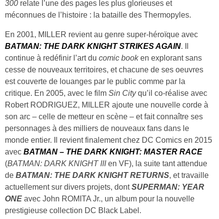
300
relate l’une des pages les plus glorieuses et
méconnues de l’histoire : la bataille des Thermopyles.
En 2001, MILLER revient au genre super-héroïque avec
BATMAN: THE DARK KNIGHT STRIKES AGAIN
. Il
continue à redéfinir l’art du
comic book
en explorant sans
cesse de nouveaux territoires, et chacune de ses oeuvres
est couverte de louanges par le public comme par la
critique. En 2005, avec le film
Sin City
qu’il co-réalise avec
Robert RODRIGUEZ, MILLER ajoute une nouvelle corde à
son arc – celle de metteur en scène – et fait connaître ses
personnages à des milliers de nouveaux fans dans le
monde entier. Il revient finalement chez DC Comics en 2015
avec
BATMAN – THE DARK KNIGHT: MASTER RACE
(
BATMAN: DARK KNIGHT III
en VF), la suite tant attendue
de
BATMAN: THE DARK KNIGHT RETURNS
, et travaille
actuellement sur divers projets, dont
SUPERMAN: YEAR
ONE
avec John ROMITA Jr., un album pour la nouvelle
prestigieuse collection DC Black Label.