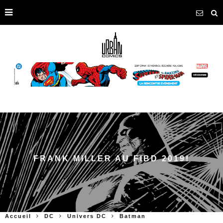
FRANK MILLER AU FIBD 2019!
Accueil
DC
Univers DC
Batman