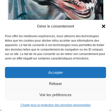
Gérer le consentement
Pour offrir les meilleures expériences, nous utilisons des technologies
telles que les cookies pour stocker et/ou accéder aux informations des
appareils. Le fait de consentir à ces technologies nous permettra de traiter
des données telles que le comportement de navigation ou les ID uniques
sur ce site. Le fait de ne pas consentir ou de retirer son consentement peut
avoir un effet négatif sur certaines caractéristiques et fonctions.
Accepter
The Nice House on the Lake Tome 2
Refuser
Ils s’imaginaient passer un chouette week-end dans une
somptueuse villa en bord de lac. Onze « élus », réunis par
Voir les préférences
leur ami commun, Walter, à priori doux et sympathiques.
Mais au terme de la première soirée, le scénario idyllique
Charte pour la protection des données personnelles
tourne au cauchemar éveillé lorsqu’ils assistent,