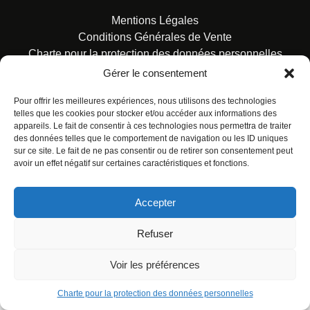
Mentions Légales
Conditions Générales de Vente
Charte pour la protection des données personnelles
Gérer le consentement
Pour offrir les meilleures expériences, nous utilisons des technologies
telles que les cookies pour stocker et/ou accéder aux informations des
appareils. Le fait de consentir à ces technologies nous permettra de traiter
des données telles que le comportement de navigation ou les ID uniques
© ALL RIGHTS RESERVED. URBAN COMICS POUR LES
sur ce site. Le fait de ne pas consentir ou de retirer son consentement peut
ÉDITIONS FRANÇAISES.
avoir un effet négatif sur certaines caractéristiques et fonctions.
Accepter
Refuser
Voir les préférences
Charte pour la protection des données personnelles