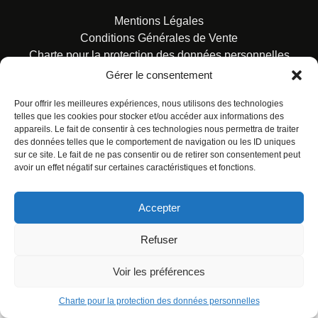
Mentions Légales
Conditions Générales de Vente
Charte pour la protection des données personnelles
Gérer le consentement
Pour offrir les meilleures expériences, nous utilisons des technologies
telles que les cookies pour stocker et/ou accéder aux informations des
appareils. Le fait de consentir à ces technologies nous permettra de traiter
des données telles que le comportement de navigation ou les ID uniques
© ALL RIGHTS RESERVED. URBAN COMICS POUR LES
sur ce site. Le fait de ne pas consentir ou de retirer son consentement peut
ÉDITIONS FRANÇAISES.
avoir un effet négatif sur certaines caractéristiques et fonctions.
Accepter
Refuser
Voir les préférences
Charte pour la protection des données personnelles