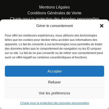
Mentions Légales
Conditions Générales de Vente
Charte pour la protection des données personnelles
Gérer le consentement
Pour offrir les meilleures expériences, nous utilisons des technologies
telles que les cookies pour stocker et/ou accéder aux informations des
appareils. Le fait de consentir à ces technologies nous permettra de traiter
des données telles que le comportement de navigation ou les ID uniques
© ALL RIGHTS RESERVED. URBAN COMICS POUR LES
sur ce site. Le fait de ne pas consentir ou de retirer son consentement peut
ÉDITIONS FRANÇAISES.
avoir un effet négatif sur certaines caractéristiques et fonctions.
Accepter
Refuser
Voir les préférences
Charte pour la protection des données personnelles