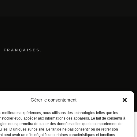
S FRANÇAISES.
Gérer le consentement
les meilleures expériences, nous utilisons des technologies telles que les
 stocker et/ou accéder aux informations des appareils. Le fait de consentir à
gies nous permettra de traiter des données telles que le comportement de
 les ID uniques sur ce site. Le fait de ne pas consentir ou de retirer son
 peut avoir un effet négatif sur certaines caractéristiques et fonctions.