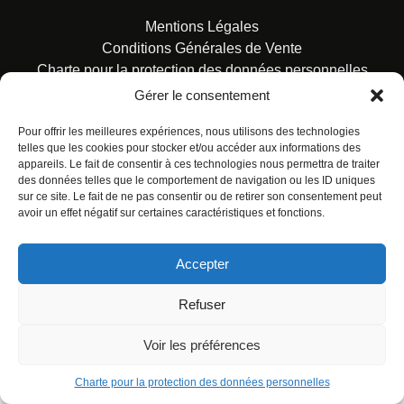
Mentions Légales
Conditions Générales de Vente
Charte pour la protection des données personnelles
Gérer le consentement
Pour offrir les meilleures expériences, nous utilisons des technologies
telles que les cookies pour stocker et/ou accéder aux informations des
appareils. Le fait de consentir à ces technologies nous permettra de traiter
des données telles que le comportement de navigation ou les ID uniques
© ALL RIGHTS RESERVED. URBAN COMICS POUR LES
sur ce site. Le fait de ne pas consentir ou de retirer son consentement peut
ÉDITIONS FRANÇAISES.
avoir un effet négatif sur certaines caractéristiques et fonctions.
Accepter
Refuser
Voir les préférences
Charte pour la protection des données personnelles