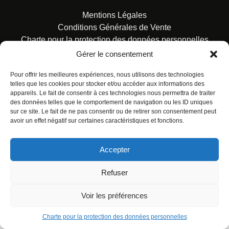
Mentions Légales
Conditions Générales de Vente
Charte pour la protection des données personnelles
Gérer le consentement
Pour offrir les meilleures expériences, nous utilisons des technologies
telles que les cookies pour stocker et/ou accéder aux informations des
appareils. Le fait de consentir à ces technologies nous permettra de traiter
des données telles que le comportement de navigation ou les ID uniques
© ALL RIGHTS RESERVED. URBAN COMICS POUR LES
sur ce site. Le fait de ne pas consentir ou de retirer son consentement peut
ÉDITIONS FRANÇAISES.
avoir un effet négatif sur certaines caractéristiques et fonctions.
Accepter
Refuser
Voir les préférences
Charte pour la protection des données personnelles